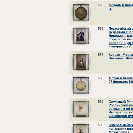
585
Медаль в памя
гг.
586
Полицейский 
медалями «За 
Николая II, на
портретом имп
беспорочную с
императора Ал
587
Курсант Морс
Николая I. Фо
588
Жетон в памят
27 февраля 190
589
Служащий Мин
Российской им
со знаком об 
Императорских
инженеров пу
590
Генерал-лейте
начальник шта
Фотография