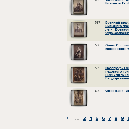
Казачьего Его
597
Военный врач,
имеющего зван
летия Военно-
художественн
598
Ольга Степано
Московского 
599
Фотография у
пехотного пол
нижними чинам
Государственн
600
Фотография дв
...
3
4
5
6
7
8
9