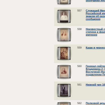
окончании Инс
557
Служащий Мин
Российской им
знаком об око
сообщения
558
Неизвестный с
степени и фра
империи
559
Казак в черкес
560
Генерал-лейте
Владимира 2–3-
Восточной (Кры
подавлении По
561
Нижний чин 10
562
Полковой адъю