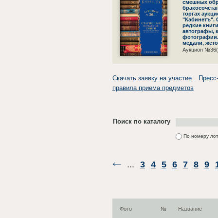
смешных обр
бракосочета
торгах аукц
"Кабинетъ".
редкие книги
автографы, 
фотографии.
медали, жет
Аукцион №36(
Скачать заявку на участие
Пресс
правила приема предметов
Поиск по каталогу
По номеру ло
...
3
4
5
6
7
8
9
Фото
№
Название