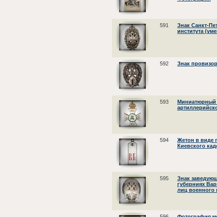
591
Знак Санкт-Пе
института (ум
592
Знак провизор
593
Миниатюрный 
артиллерийск
594
Жетон в виде 
Киевского кад
595
Знак заведующ
губерниях Вар
лиц военного 
596
Фотография м