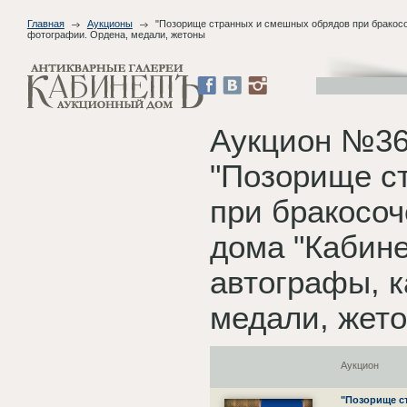
Главная
Аукционы
"Позорище странных и смешных обрядов при бракосоче
фотографии. Ордена, медали, жетоны
Аукцион №36
"Позорище с
при бракосоч
дома "Кабине
автографы, к
медали, жет
Аукцион
"Позорище с