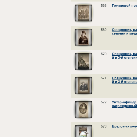
568
Групповой пор
569
Священник, н
степени и мед
570
Священник, н
й и 3-й степе
571
Священник, н
й и 3-й степен
572
Унтер-офицер 
награжденный
573
Брелок-книжеч