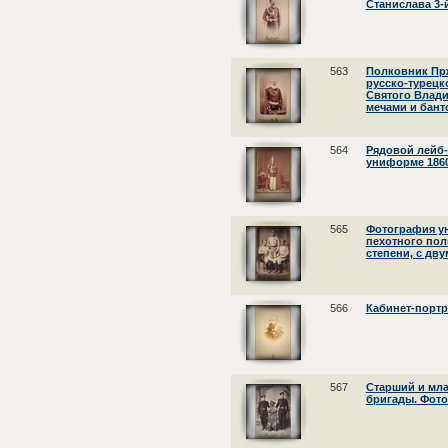
Станислава 3-
563
Полковник Пр
русско-турецко
Святого Владим
мечами и бант
564
Рядовой лейб-
униформе 1860-
565
Фотография ун
пехотного полк
степени, с дв
566
Кабинет-портр
567
Старший и мл
бригады. Фот