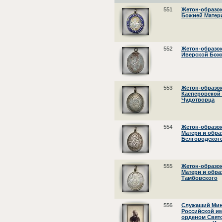
551
Жетон-образок
Божией Матер
552
Жетон-образок
Иверской Бож
553
Жетон-образо
Касперовской 
Чудотворца
554
Жетон-образо
Матери и обра
Белгородског
555
Жетон-образок
Матери и обра
Тамбовского
556
Служащий Мин
Российской им
орденом Свято