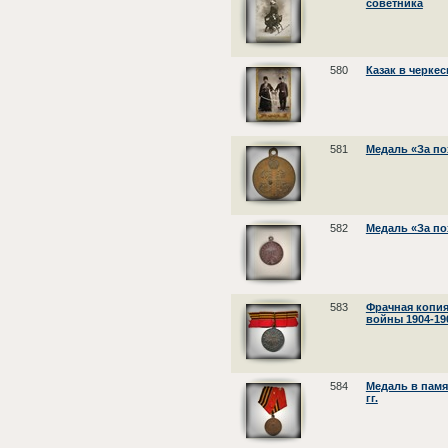
советника
580
Казак в черке
581
Медаль «За пох
582
Медаль «За пох
583
Фрачная копия
войны 1904-190
584
Медаль в памя
гг.