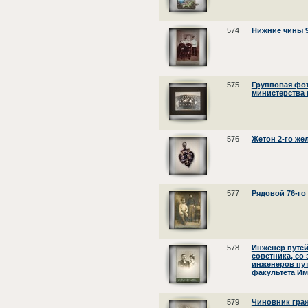
574
Нижние чины 9
575
Групповая фо
министерства 
576
Жетон 2-го же
577
Рядовой 76-го
578
Инженер путей
советника, со
инженеров пу
факультета Им
579
Чиновник граж