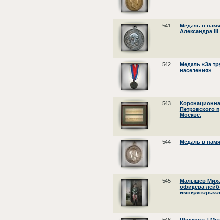
541
Медаль в памя
Александра III
542
Медаль «За тр
населения»
543
Коронационная
Петровского п
Москве.
544
Медаль в памя
545
Малышев Михаи
офицера лейб
императорског
546
[Редкость] Ме