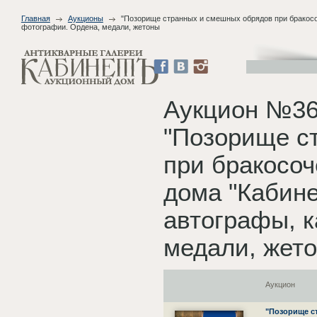
Главная
Аукционы
"Позорище странных и смешных обрядов при бракосоче
фотографии. Ордена, медали, жетоны
Аукцион №36
"Позорище с
при бракосоч
дома "Кабине
автографы, к
медали, жет
Аукцион
"Позорище с