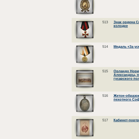
513
Знак ордена С
колодке
514
Медаль «За ус
515
Орландо Нори 
Александры, 
гусарского по
516
Жетон-образок
пехотного Со
517
Кабинет-портр