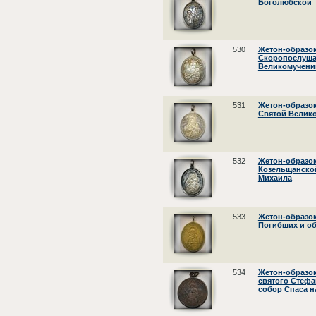
Боголюбской
530
Жетон-образок
Скоропослуша
Великомучени
531
Жетон-образок
Святой Велик
532
Жетон-образок
Козельщанской
Михаила
533
Жетон-образо
Погибших и о
534
Жетон-образок
святого Стефа
собор Спаса н