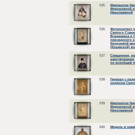
535
Император Ник
Федоровной и
Николаевной
536
Фотопортрет ч
Святого Стани
Владимира и С
персидского о
бронзовой ме
(Крымской) в
537
Священник, н
царствования 
по всеобщей п
538
Генерал с орд
орденом Свято
539
Император Ник
Федоровной и
Николаевной
540
Медаль в памя