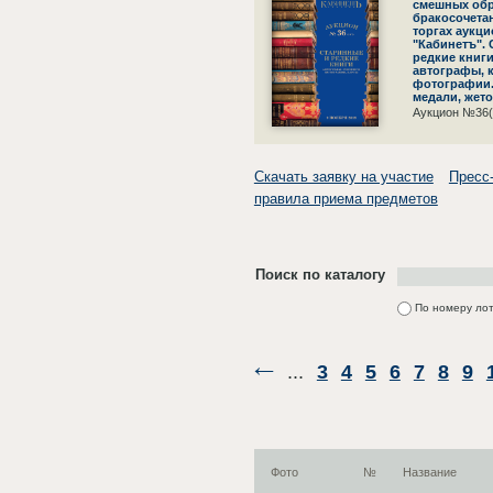
смешных обр
бракосочета
торгах аукц
"Кабинетъ".
редкие книги
автографы, 
фотографии.
медали, жет
Аукцион №36(
Скачать заявку на участие
Пресс
правила приема предметов
Поиск по каталогу
По номеру ло
...
3
4
5
6
7
8
9
Фото
№
Название