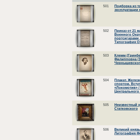
501
Подборка из т
эксплуатации п
502
Приказ от 21 м
Военного Окр
портсигарами 
Типография Ок
503
Клемм (Гринбе
Филипповна (1
Чернышевского
504
Плакат. Желе
спортом. Всту
«Локомотив» /
Центрального 
505
Неизвестный х
Статковского
506
Великий князь
Литография Фе