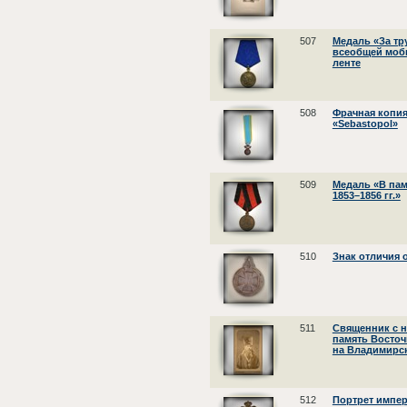
507
Медаль «За т
всеобщей моби
ленте
508
Фрачная копия
«Sebastopol»
509
Медаль «В па
1853–1856 гг.»
510
Знак отличия 
511
Священник с н
память Восточ
на Владимирск
512
Портрет импер