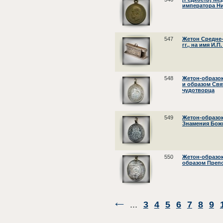
императора Ни
547
Жетон Средне-
гг., на имя И.
548
Жетон-образок
и образом Свя
чудотворца
549
Жетон-образок
Знамения Бож
550
Жетон-образок
образом Преп
...
3
4
5
6
7
8
9