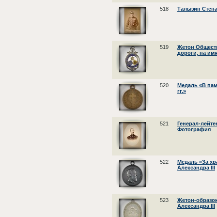
518
Талызин Степ
519
Жетон Общест
дороги, на им
520
Медаль «В пам
гг.»
521
Генерал-лейте
Фотография
522
Медаль «За хр
Александра III
523
Жетон-образок
Александра III