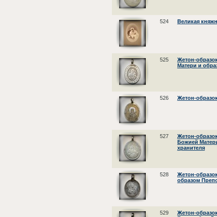
524
Великая княж
525
Жетон-образок
Матери и обра
526
Жетон-образок
527
Жетон-образо
Божией Матери
хранителя
528
Жетон-образок
образом Преп
529
Жетон-образок