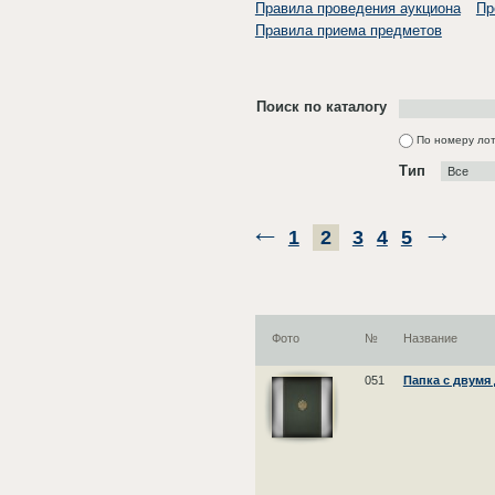
Правила проведения аукциона
Пр
Правила приема предметов
Поиск по каталогу
По номеру ло
Тип
1
2
3
4
5
Фото
№
Название
051
Папка с двумя