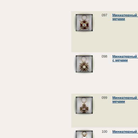
097
Миниатюрный з
мечами
098
Миниатюрный з
с мечами
099
Миниатюрный з
мечами
100
Миниатюрный з