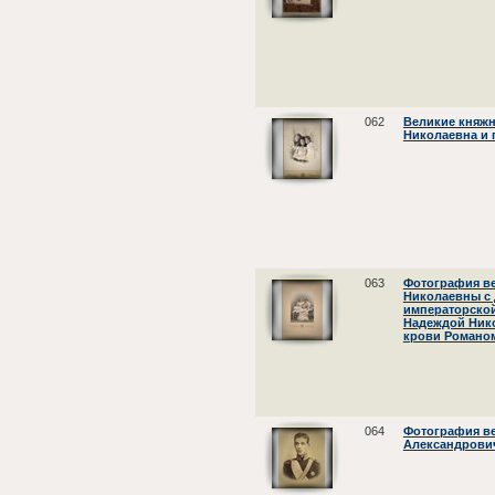
062
Великие княжн
Николаевна и 
063
Фотография в
Николаевны с 
императорско
Надеждой Нико
крови Романо
064
Фотография ве
Александрови