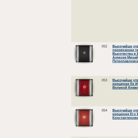
052
Высочайше ут
перевезения т
Высочества в 
Алексея Михай
Петропавловск
053
Высочайше ут
крещении Ее И
Великой Княж
054
Высочайше ут
крещения Его 
Константинов