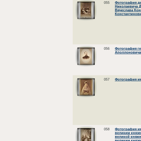
055
Фотография де
Николаевича Д
Вячеслава Кон
Константинов
056
Фотография ге
Аполлоновича
057
Фотография и
058
Фотография и
великим князе
великой княжн
великим княз