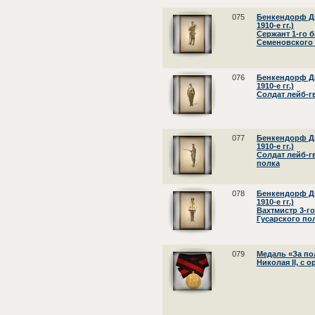
075
Бенкендорф Д
1910-е гг.)
Сержант 1-го 
Семеновского
076
Бенкендорф Д
1910-е гг.)
Солдат лейб-г
077
Бенкендорф Д
1910-е гг.)
Солдат лейб-г
полка
078
Бенкендорф Д
1910-е гг.)
Вахтмистр 3-г
Гусарского по
079
Медаль «За по
Николая II, с 