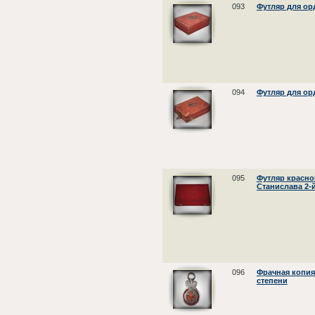
093
Футляр для ор
094
Футляр для ор
095
Футляр красно
Станислава 2-й
096
Фрачная копия
степени