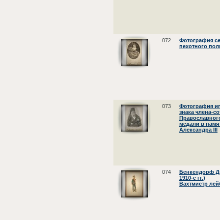
072
Фотография се
пехотного пол
073
Фотография иг
знака члена-с
Православного
медали в памя
Александра III
074
Бенкендорф Д
1910-е гг.)
Вахтмистр лей