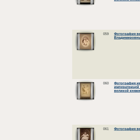
059
Фотография в
Владимировн
060
Фотография им
императрицей
великой княж
061
Фотография в