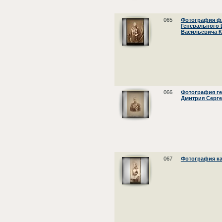
065
Фотография ф
Генерального 
Васильевича 
066
Фотография ге
Дмитрия Серге
067
Фотография к