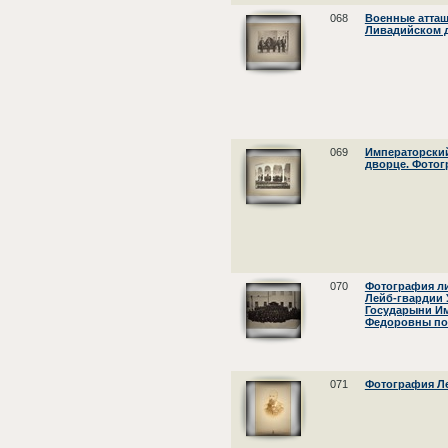
068
Военные атташ
Ливадийском 
069
Императорский
дворце. Фото
070
Фотография ли
Лейб-гвардии 
Государыни И
Федоровны по
071
Фотография Л