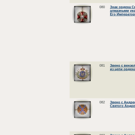
080
Знак ордена С
алмазными укр
Его Император
081
Звено с вензе
из цепи орден
082
Звено с Андре
Святого Андре