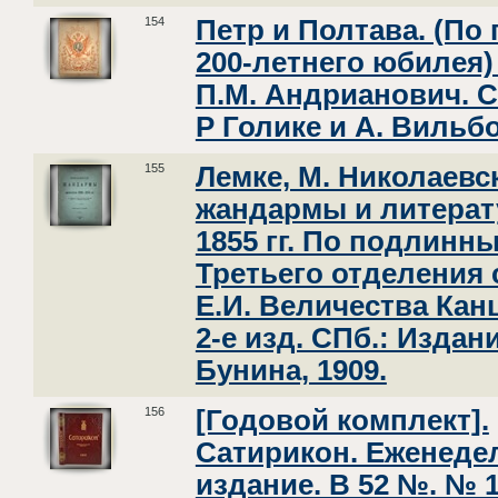
154
Петр и Полтава. (По
200-летнего юбилея) 
П.М. Андрианович. С
Р Голике и А. Вильбо
155
Лемке, М. Николаевс
жандармы и литерату
1855 гг. По подлинн
Третьего отделения 
Е.И. Величества Кан
2-е изд. СПб.: Издани
Бунина, 1909.
156
[Годовой комплект].
Сатирикон. Еженеде
издание. В 52 №. № 1