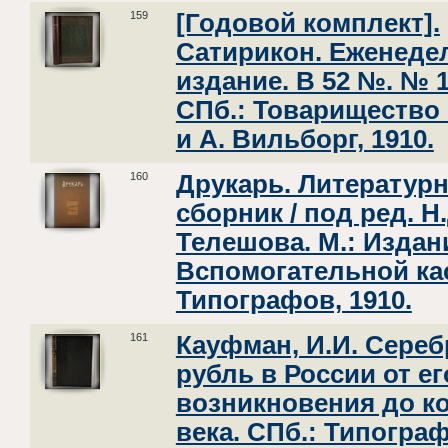
159
[Годовой комплект].
Сатирикон. Еженеде
издание. В 52 №. № 1
СПб.: Товарищество 
и А. Вильборг, 1910.
160
Друкарь. Литератур
сборник / под ред. Н.
Телешова. М.: Издан
Вспомогательной ка
Типографов, 1910.
161
Кауфман, И.И. Сере
рубль в России от ег
возникновения до ко
века. СПб.: Типогра