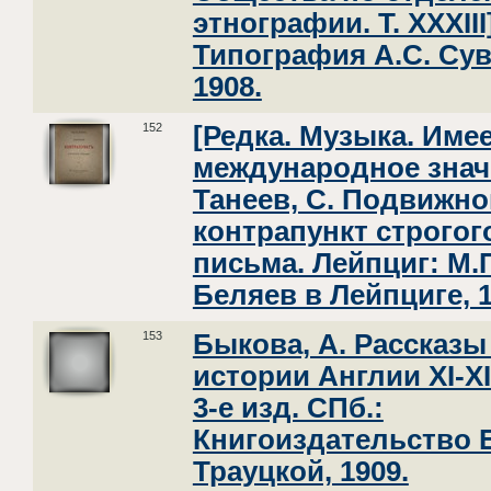
этнографии. Т. XXXIII
Типография А.С. Сув
1908.
152
[Редка. Музыка. Име
международное знач
Танеев, С. Подвижно
контрапункт строгог
письма. Лейпциг: М.
Беляев в Лейпциге, 1
153
Быкова, А. Рассказы
истории Англии XI-XI
3-е изд. СПб.:
Книгоиздательство Е
Трауцкой, 1909.