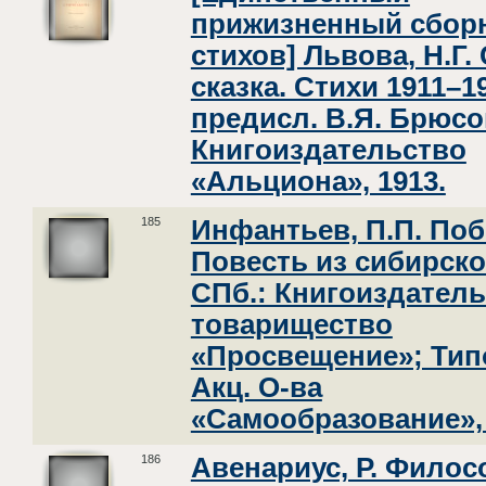
прижизненный сбор
стихов] Львова, Н.Г.
сказка. Стихи 1911–19
предисл. В.Я. Брюсов
Книгоиздательство
«Альциона», 1913.
185
Инфантьев, П.П. Поб
Повесть из сибирско
СПб.: Книгоиздатель
товарищество
«Просвещение»; Тип
Акц. О-ва
«Самообразование», 
186
Авенариус, Р. Филос