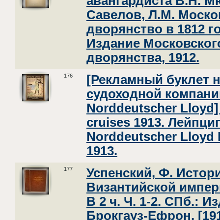
авангардиста В.Н. М
Савелов, Л.М. Моско
дворянство в 1812 го
Издание Московског
дворянства, 1912.
176
[Рекламный буклет 
судоходной компани
Norddeutscher Lloyd]
cruises 1913. Лейпциг
Norddeutscher Lloyd
1913.
177
Успенский, Ф. Истор
Византийской империи
В 2 ч. Ч. 1-2. СПб.: И
Брокгауз-Ефрон, [191