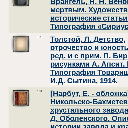
Врангель, Н. Н. Вено
мертвым. Художеств
исторические статьи
Типография «Сириус»
190
Толстой, Л. Детство,
отрочество и юность
ред. и с прим. П. Би
рисунками А. Апсит. 
Типография Товари
И.Д. Сытина, 1914.
191
[Нарбут, Е. - обложка
Никольско-Бахметев
хрустального завода
Д. Оболенского. Опи
истории завода и кр