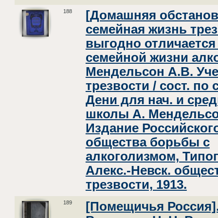
188
[Домашняя обстанов
семейная жизнь тре
выгодно отличается
семейной жизни алк
Мендельсон А.В. Уч
трезвости / сост. по 
Дени для нач. и сре
школы А. Мендельсо
Издание Российског
общества борьбы с
алкоголизмом, Типо
Алекс.-Невск. общес
трезвости, 1913.
189
[Помещичья Россия]