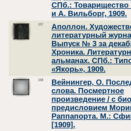
СПб.: Товарищество 
и А. Вильборг, 1909.
157
Аполлон. Художеств
литературный журна
Выпуск № 3 за декаб
Хроника. Литератур
альманах. СПб.: Ти
«Якорь», 1909.
158
Вейнингер, О. После
слова. Посмертное
произведение / с био
предисловием Мори
Раппапорта. М.: Сфи
[1909].