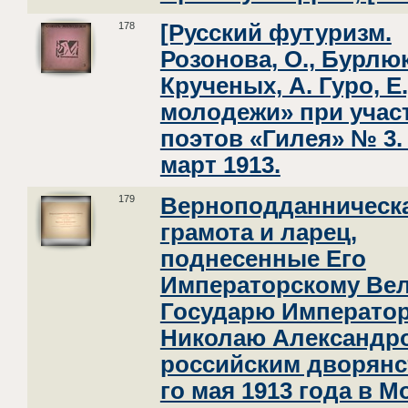
178
[Русский футуризм.
Розонова, О., Бурлюк
Крученых, А. Гуро, Е
молодежи» при учас
поэтов «Гилея» № 3. 
март 1913.
179
Верноподданническ
грамота и ларец,
поднесенные Его
Императорскому Вел
Государю Императо
Николаю Александр
российским дворянс
го мая 1913 года в М