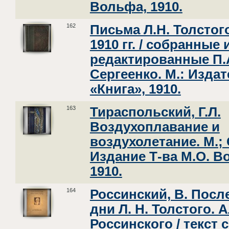
Вольфа, 1910.
162
Письма Л.Н. Толстого
1910 гг. / собранные 
редактированные П.
Сергеенко. М.: Изда
«Книга», 1910.
163
Тираспольский, Г.Л.
Воздухоплавание и
воздухолетание. М.; 
Издание Т-ва М.О. В
1910.
164
Россинский, В. Посл
дни Л. Н. Толстого. 
Россинского / текст 