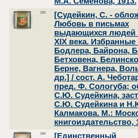
М.А. Семенова, 1913.
183
[Судейкин, С. - обло
Любовь в письмах
выдающихся людей X
XIX века. Избранные
Бодлера, Байрона, Б
Бетховена, Белинско
Берне, Вагнера, Вол
др.] / сост. А. Чебот
пред. Ф. Сологуба; 
С.Ю. Судейкина, зас
С.Ю. Судейкина и Н.К
Калмакова. М.: Моск
книгоиздательство, 
184
[Единственный