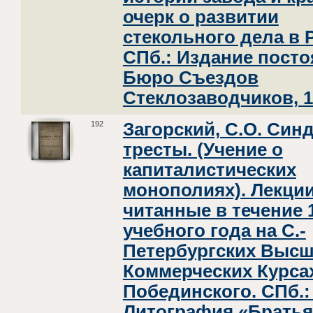
очерк о развитии
стекольного дела в 
СПб.: Издание посто
Бюро Съездов
Стеклозаводчиков, 1
192
Загорский, С.О. Син
тресты. (Учение о
капиталистических
монополиях). Лекции
читанные в течение 
учебного года на С.-
Петербургских Выс
Коммерческих Курсах
Побединского. СПб.:
Литография «Братья