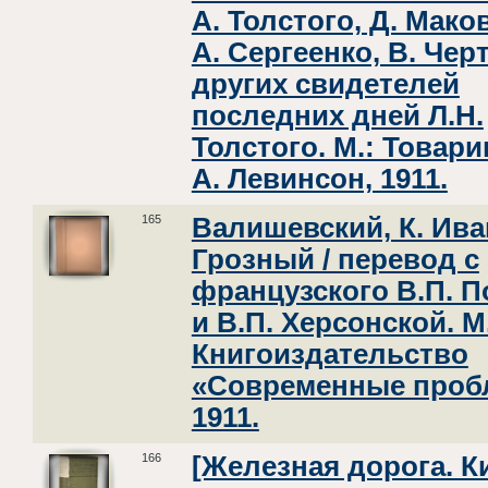
А. Толстого, Д. Мако
А. Сергеенко, В. Чер
других свидетелей
последних дней Л.Н.
Толстого. М.: Товар
А. Левинсон, 1911.
165
Валишевский, К. Ива
Грозный / перевод с
французского В.П. П
и В.П. Херсонской. М
Книгоиздательство
«Современные проб
1911.
166
[Железная дорога. К