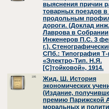
выяснения причин 
товарных поездов в 
продольным профи
дороги. (Доклад инж.
Лаврова в Собрании
Инженеров П.С. 3 фев
г.). Стенографически
СПб.: Типография Т-
«Электро-Тип. Н.Я.
[С]тойковой», 1914.
195
Жид, Ш. История
экономических учен
(Издание, получивш
премию Парижской 
моральных и полити