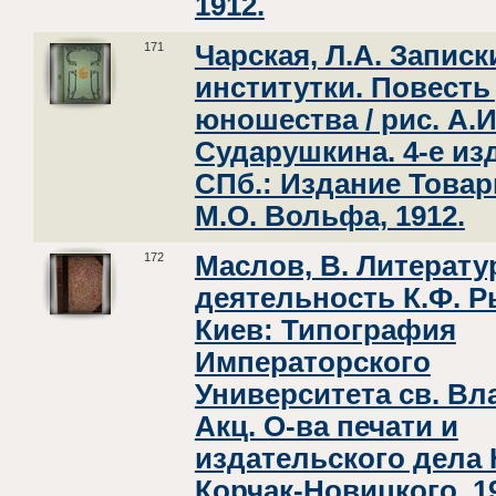
1912.
171
Чарская, Л.А. Записк
институтки. Повесть
юношества / рис. А.И
Сударушкина. 4-е изд
СПб.: Издание Това
М.О. Вольфа, 1912.
172
Маслов, В. Литерату
деятельность К.Ф. Р
Киев: Типография
Императорского
Университета св. В
Акц. О-ва печати и
издательского дела Н
Корчак-Новицкого, 1