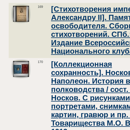
169
[Стихотворения имп
Александру II]. Памя
освободителя. Сбор
стихотворений. СПб.
Издание Всероссийс
Национального клуба
170
[Коллекционная
сохранность]. Носков
Наполеон. История 
полководства / сост. 
Носков. С рисунками
портретами, снимкам
картин, гравюр и пр. 
Товарищества М.О. 