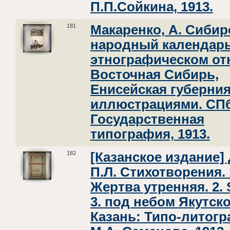
П.П.Сойкина, 1913.
181
Макаренко, А. Сибир
народный календарь
этнографическом от
Восточная Сибирь,
Енисейская губерния
иллюстрациями. СПб
Государственная
типография, 1913.
182
[Казанское издание] 
П.Л. Стихотворения. 
Жертва утренняя. 2. S
3. под небом Якутско
Казань: Типо-литог