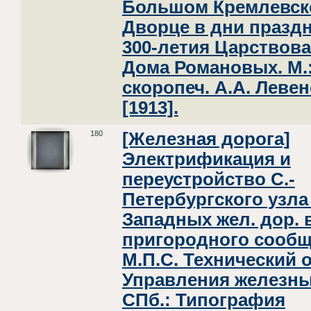
Большом Кремлевск
Дворце в дни празд
300-летия Царствов
Дома Романовых. М.:
скоропеч. А.А. Левен
[1913].
180
[Железная дорога]
Электрификация и
переустройство С.-
Петербургского узла
Западных жел. дор. 
пригородного сообщ
М.П.С. Технический 
Управления железны
СПб.: Типография