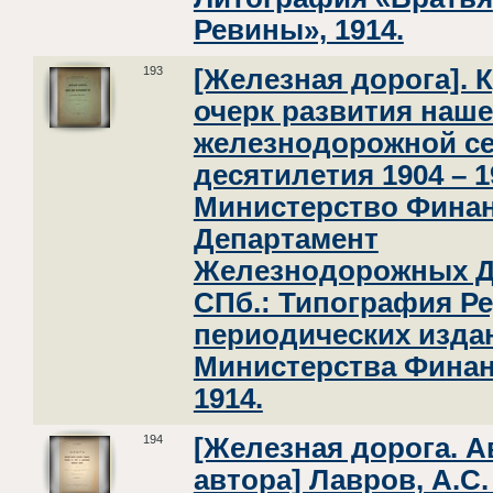
Ревины», 1914.
193
[Железная дорога]. 
очерк развития наш
железнодорожной се
десятилетия 1904 – 1
Министерство Финан
Департамент
Железнодорожных Д
СПб.: Типография Р
периодических изда
Министерства Финан
1914.
194
[Железная дорога. 
автора] Лавров, А.С