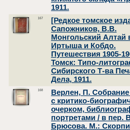
1911.
167
[Редкое томское изд
Сапожников, В.В.
Монгольский Алтай 
Иртыша и Кобдо.
Путешествия 1905-190
Томск: Типо-литогр
Сибирского Т-ва Печ
Дела, 1911.
168
Верлен, П. Собрание
с критико-биографи
очерком, библиограф
портретами / в пер. В
Брюсова. М.: Скорпио