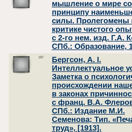
мышление о мире со
принципу наименьш
силы. Пролегомены 
критике чистого опыт
с 2-го нем. изд. Г.А. 
СПб.: Образование, 1
187
Бергсон, А. I.
Интеллектуальное уси
Заметка о психологи
происхождении наш
в законах причинност
с франц. В.А. Флеро
СПб.: Издание М.И.
Семенова; Тип. «Пе
труд», [1913].