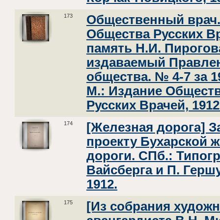
173
Общественный врач
Общества Русских В
память Н.И. Пирогов
издаваемый Правле
общества. № 4-7 за 1
М.: Издание Общест
Русских Врачей, 1912
174
[Железная дорога] З
проекту Бухарской 
дороги. СПб.: Типог
Вайсберга и П. Герш
1912.
175
[Из собрания художн