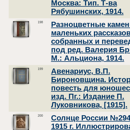
Москва: Тип. Т-ва
Рябушинских, 1914.
198
Разноцветные камен
маленьких рассказов
собранных и перев
под ред. Валерия Б
М.: Альциона, 1914.
199
Авенариус, В.П.
Бироновщина. Истор
повесть для юношест
изд. Пг.: Издание П.
Луковникова, [1915].
200
Солнце России №294 
1915 г. Иллюстриро