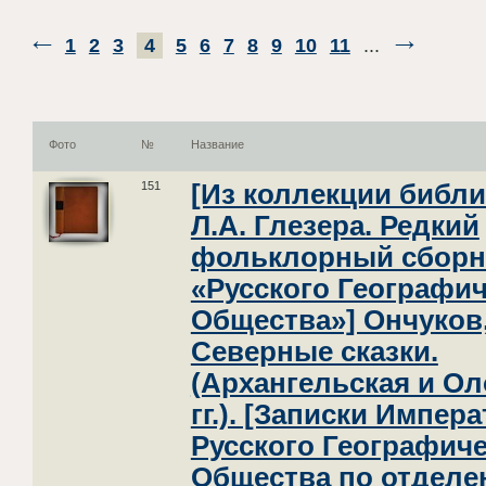
1
2
3
4
5
6
7
8
9
10
11
...
Фото
№
Название
151
[Из коллекции библ
Л.А. Глезера. Редкий
фольклорный сборн
«Русского Географич
Общества»] Ончуков,
Северные сказки.
(Архангельская и О
гг.). [Записки Импер
Русского Географич
Общества по отдел