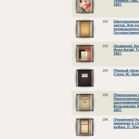
Телефон / рис. 
1927.
192
[Цветоведение.
цветах. Для х
промышленности
Государственн
193
[Academia]. Кр
Индо-Китай, Ту
1927.
194
[Первый сборн
Стихи. М.: Изд
195
[Переселение 
Переселенческ
распоряжений 
Большакова. М
1927.
196
[Украиника] К
движение в ст
войны. Л.: Изд