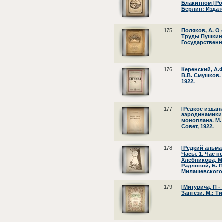
Блакитном [Ро
Берлин: Издат
175
Поляков, А. О
Труды Пушкинс
Государственн
176
Керенский, А.Ф
В.В. Смушков.
1922.
177
[Редкое изда
аэродинамики]
моноплана. М
Совет, 1922.
178
[Редкий альма
Часы. 1. Час п
Хлебникова, М.
Радловой, Б. 
Милашевского.
179
[Митурича, П -
Зангези. М.: Т