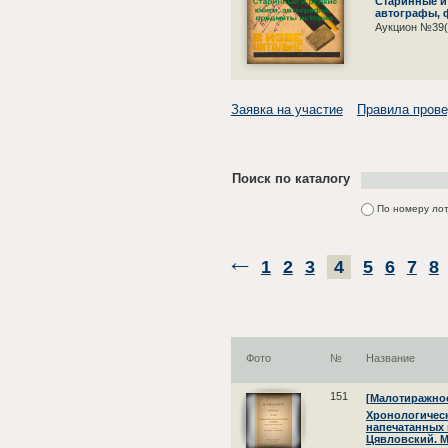
Старинные и 
автографы, 
Аукцион №39(
Заявка на участие
Правила прове
Поиск по каталогу
По номеру ло
1
2
3
4
5
6
7
8
Фото
№
Название
151
[Малотиражное 
Хронологическ
напечатанных п
Цявловский. М.