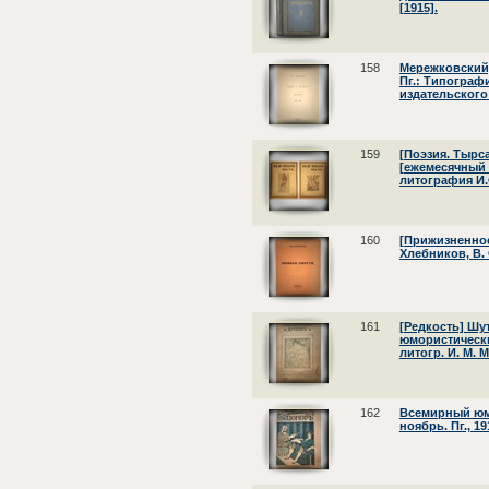
[1915].
158
Мережковский,
Пг.: Типограф
издательского 
159
[Поэзия. Тырса
[ежемесячный 
литография И.
160
[Прижизненное
Хлебников, В. 
161
[Редкость] Шу
юмористический
литогр. И. М. 
162
Всемирный юм
ноябрь. Пг., 19