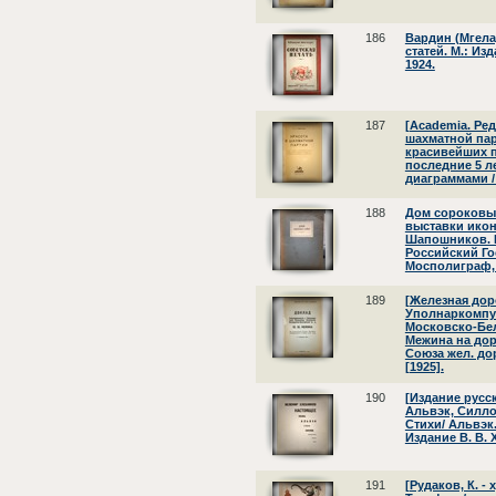
186
Вардин (Мгела
статей. М.: И
1924.
187
[Academia. Ред
шахматной пар
красивейших п
последние 5 л
диаграммами / 
188
Дом сороковы
выставки икон
Шапошников. Б
Российский Го
Мосполиграф, 
189
[Железная доро
Уполнаркомпу
Московско-Бел
Межина на до
Союза жел. дор
[1925].
190
[Издание русск
Альвэк, Силлов
Стихи/ Альвэк.
Издание В. В.
191
[Рудаков, К. -