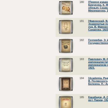
180
[Первое издани
Бирукова, Е. 
обезьят. Сказка
Мириманова, 1
181
[Фаворский, В.
Знаменитые по
худ. В. Фаворск
Сахарова, 1923
182
Голлербах, Э. 
Государственн
183
Павлович, М. (В
империалисти
империализм н
1923.
184
[Academia. Редк
В. Полянского,
Белкина. Л.: A
185
Какабадзе, Д. 
яз.]. Париж, 19