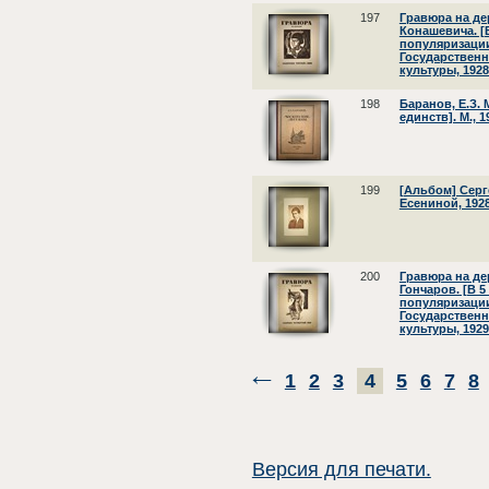
197
Гравюра на дер
Конашевича. [В
популяризаци
Государствен
культуры, 1928
198
Баранов, Е.З. 
единств]. М., 1
199
[Альбом] Серг
Есениной, 1928
200
Гравюра на дер
Гончаров. [В 5 
популяризаци
Государствен
культуры, 1929
1
2
3
4
5
6
7
8
Версия для печати.