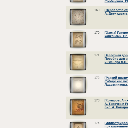
Сообщения, 19
169
[Переплет в ст
А. Двенадцать. 
170
[Охота] Генер
капканами. Пг.:
171
[Железная дор
Пособие для и
инженера Л.Н. 
172
[Редкий поэти
Сибирские мот
Ладыжникова, 
173
[Комаров, А -
А. Тапочка и Р
рис. А. Комаров
174
[Иллюстрирова
прижизненное 